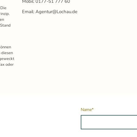
Mobil: 0177-51 777 60
 Die
Email: Agentur@Lochau.de
inzip.
ren
 Stand
können
 diesen
 geweckt
Fax oder
Name
*